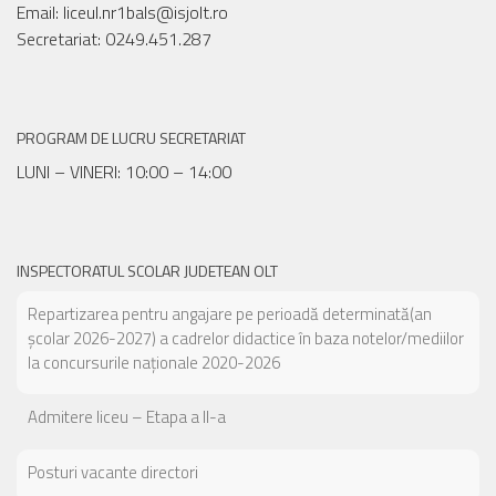
Email: liceul.nr1bals@isjolt.ro
Secretariat: 0249.451.287
PROGRAM DE LUCRU SECRETARIAT
LUNI – VINERI: 10:00 – 14:00
INSPECTORATUL SCOLAR JUDETEAN OLT
Repartizarea pentru angajare pe perioadă determinată(an
școlar 2026-2027) a cadrelor didactice în baza notelor/mediilor
la concursurile naționale 2020-2026
Admitere liceu – Etapa a II-a
Posturi vacante directori