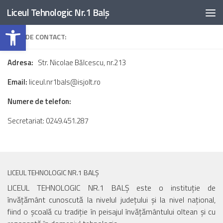
Liceul Tehnologic Nr.1 Balș
Skip to content
Open toolbar
DATE DE CONTACT:
Adresa:
Str. Nicolae Bălcescu, nr.213
Email:
liceul.nr1bals@isjolt.ro
Numere de telefon:
Secretariat: 0249.451.287
LICEUL TEHNOLOGIC NR.1 BALȘ
LICEUL TEHNOLOGIC NR.1 BALȘ este o instituție de
învățământ cunoscută la nivelul județului și la nivel național,
fiind o școală cu tradiție în peisajul învățământului oltean și cu