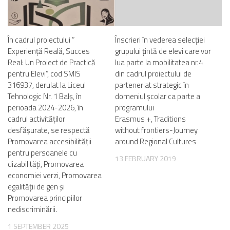
În cadrul proiectului ”
Înscrieri în vederea selecției
Experiență Reală, Succes
grupului țintă de elevi care vor
Real: Un Proiect de Practică
lua parte la mobilitatea nr.4
pentru Elevi”, cod SMIS
din cadrul proiectului de
316937, derulat la Liceul
parteneriat strategic în
Tehnologic Nr. 1 Balș, în
domeniul școlar ca parte a
perioada 2024-2026, în
programului
cadrul activităților
Erasmus +, Traditions
desfășurate, se respectă
without frontiers-Journey
Promovarea accesibilității
around Regional Cultures
pentru persoanele cu
13 FEBRUARY 2019
dizabilități, Promovarea
economiei verzi, Promovarea
egalității de gen și
Promovarea principiilor
nediscriminării.
1 SEPTEMBER 2025