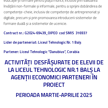
educație și formare pentru piața muncii, inclusiv prin validarea
învățării non-formale și informale, pentru a sprijini dobândirea de
competențe-cheie, inclusiv de competențe de antreprenoriat și
digitale, precum și prin promovarea introducerii sistemelor de
formare duală și a sistemelor de ucenicie.
Contract nr.:
G2024-69439_OIPEO
cod SMIS
316937
Lider de parteneriat:
Liceul Tehnologic Nr. 1 Balș
Partener: Liceul Tehnologic ”Danubius”, Corabia
ACTIVITĂȚI DESFĂȘURATE DE ELEVII DE
LA LICEUL TEHNOLOGIC NR.1 BALȘ LA
AGENȚII ECONOMICI PARTENERI ÎN
PROIECT
PERIOADA MARTIE-APRILIE 2025