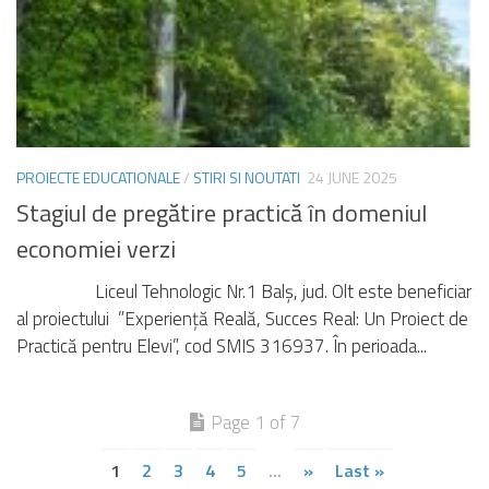
PROIECTE EDUCATIONALE
/
STIRI SI NOUTATI
24 JUNE 2025
Stagiul de pregătire practică în domeniul
economiei verzi
Liceul Tehnologic Nr.1 Balș, jud. Olt este beneficiar
al proiectului ”Experiență Reală, Succes Real: Un Proiect de
Practică pentru Elevi”, cod SMIS 316937. În perioada...
Page 1 of 7
1
2
3
4
5
...
»
Last »