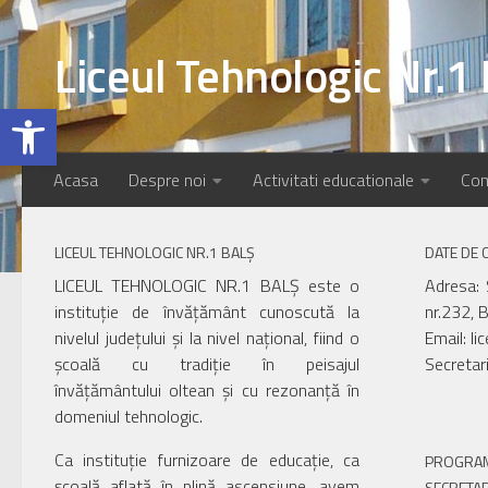
Skip to content
Liceul Tehnologic Nr.1 
Open toolbar
Acasa
Despre noi
Activitati educationale
Com
LICEUL TEHNOLOGIC NR.1 BALȘ
DATE DE 
LICEUL TEHNOLOGIC NR.1 BALȘ este o
Adresa: 
instituție de învățământ cunoscută la
nr.232, B
nivelul județului și la nivel național, fiind o
Email: li
școală cu tradiție în peisajul
Secretar
învățământului oltean și cu rezonanță în
domeniul tehnologic.
Ca instituție furnizoare de educație, ca
PROGRAM
școală aflată în plină ascensiune, avem
SECRETAR