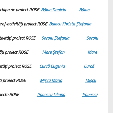
chipa de proiect ROSE
Bălan Daniela
Bălan
rof-activități proiect ROSE
Bulacu Khrista Ștefania
ctivități proiect ROSE
Soroiu Ștefania
Soroiu
ivități proiect ROSE
Mare Ștefan
Mare
ivități proiect ROSE
Curcă Eugenia
Curcă
ități proiect ROSE
Mișcu Maria
Mișcu
oiecte ROSE
Popescu Liliana
Popescu