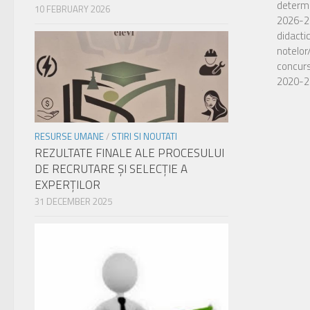
determi
10 FEBRUARY 2026
2026-20
didacti
notelor
concurs
2020-2
Actuali
locuril
RESURSE UMANE
/
STIRI SI NOUTATI
pentru 
REZULTATE FINALE ALE PROCESULUI
admiter
DE RECRUTARE ŞI SELECŢIE A
liceal p
EXPERŢILOR
seria c
31 DECEMBER 2025
pentru c
anterio
18 ani 
cursuril
2026-2
candida