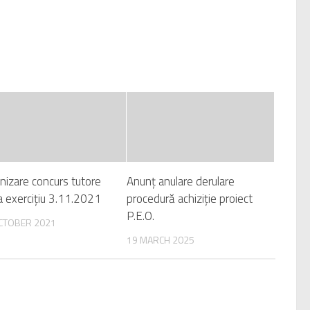
nizare concurs tutore
Anunț anulare derulare
a exercițiu 3.11.2021
procedură achiziție proiect
P.E.O.
CTOBER 2021
19 MARCH 2025