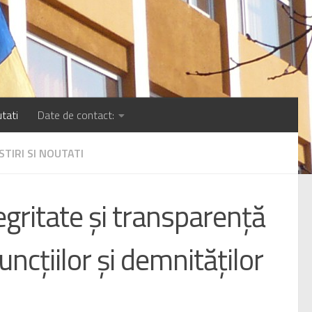
tati
Date de contact:
STIRI SI NOUTATI
tegritate și transparență
uncțiilor și demnităților