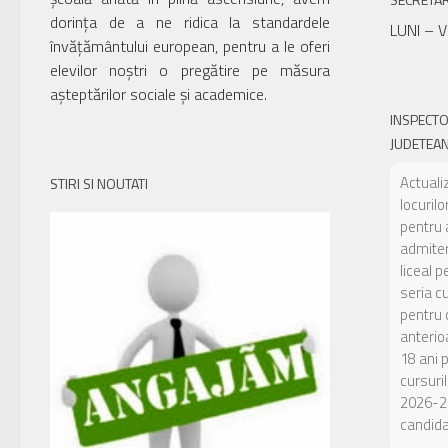
dorința de a ne ridica la standardele
LUNI – V
învățământului european, pentru a le oferi
elevilor noștri o pregătire pe măsura
așteptărilor sociale și academice.
INSPECT
JUDETEAN
Actuali
STIRI SI NOUTATI
locuril
pentru 
admiter
liceal p
seria c
pentru c
anterio
18 ani 
cursuril
2026-2
candidaț