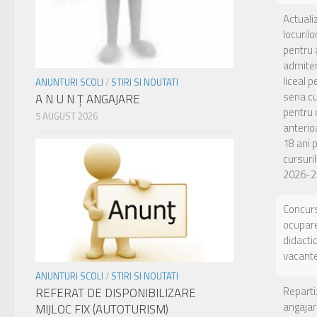
Actuali
locuril
pentru 
admiter
liceal p
ANUNTURI SCOLI
/
STIRI SI NOUTATI
seria c
A N U N Ţ ANGAJARE
pentru c
5 AUGUST 2026
anterio
18 ani 
cursuril
2026-2
Concurs
ocupare
didacti
vacant
ANUNTURI SCOLI
/
STIRI SI NOUTATI
Reparti
REFERAT DE DISPONIBILIZARE
angajar
MIJLOC FIX (AUTOTURISM)