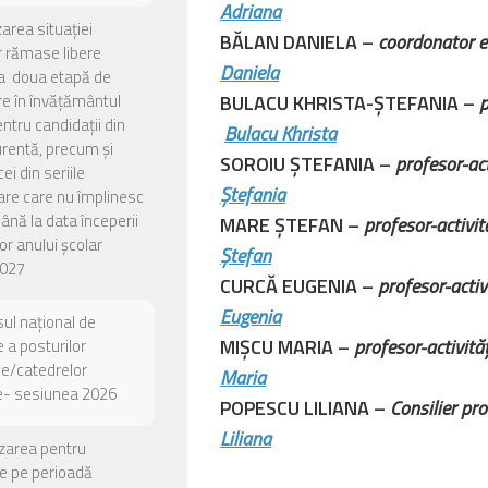
Adriana
zarea situației
BĂLAN DANIELA –
coordonator e
or rămase libere
Daniela
a doua etapă de
e în învățământul
BULACU KHRISTA-ȘTEFANIA –
p
entru candidații din
Bulacu Khrista
urentă, precum și
SOROIU ȘTEFANIA –
profesor-a
ei din seriile
Ștefania
are care nu împlinesc
până la data începerii
MARE ȘTEFAN –
profesor-act
or anului școlar
Ștefan
027
CURCĂ EUGENIA –
profesor-act
Eugenia
ul național de
MIȘCU MARIA –
profesor-activ
 a posturilor
ce/catedrelor
Maria
e- sesiunea 2026
POPESCU LILIANA –
Consilier pr
Liliana
zarea pentru
e pe perioadă