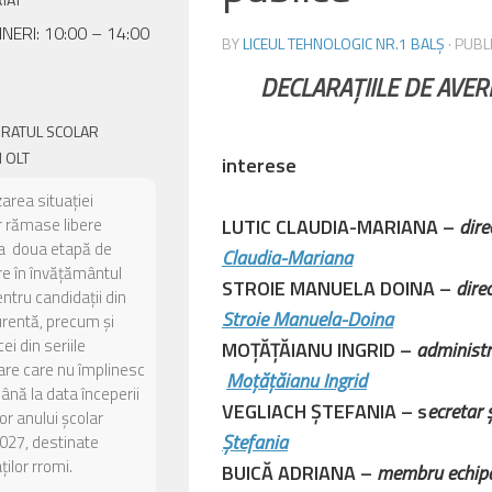
INERI: 10:00 – 14:00
BY
LICEUL TEHNOLOGIC NR.1 BALȘ
· PUB
DECLARAȚIILE DE AVER
ORATUL SCOLAR
 OLT
interese
zarea situației
or rămase libere
LUTIC CLAUDIA-MARIANA –
d
a doua etapă de
Claudia-Mariana
e în învățământul
STROIE MANUELA DOINA –
di
entru candidații din
Stroie
Manuela-Doina
urentă, precum și
ei din seriile
MOȚĂȚĂIANU INGRID –
adminis
are care nu împlinesc
Moțățăianu Ingrid
până la data începerii
VEGLIACH ȘTEFANIA – s
ecr
or anului școlar
Ștefania
027, destinate
ilor rromi.
BUICĂ ADRIANA –
membru echi