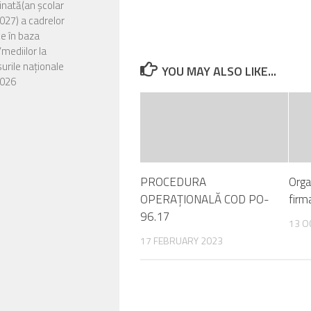
nată(an școlar
27) a cadrelor
ce în baza
/mediilor la
urile naționale
YOU MAY ALSO LIKE...
026
zarea situației
or rămase libere
a doua etapă de
e în învățământul
entru candidații din
PROCEDURA
Orga
urentă, precum și
OPERAŢIONALĂ COD PO-
firm
ei din seriile
96.17
are care nu împlinesc
13 O
până la data începerii
17 FEBRUARY 2023
or anului școlar
027, destinate
ților cu CES.