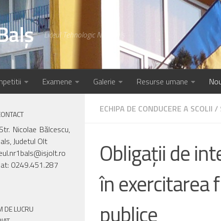
Balș
Liceul Tehnologic Nr.1 Balș
petitii
Examene
Galerie
Resurse umane
Nou
ECHIPA DE CONDUCERE A SCOLII
/
CONTACT
Str. Nicolae Bălcescu,
als, Judetul Olt
Obligații de in
ceul.nr1bals@isjolt.ro
iat: 0249.451.287
în exercitarea f
publice
 DE LUCRU
IAT