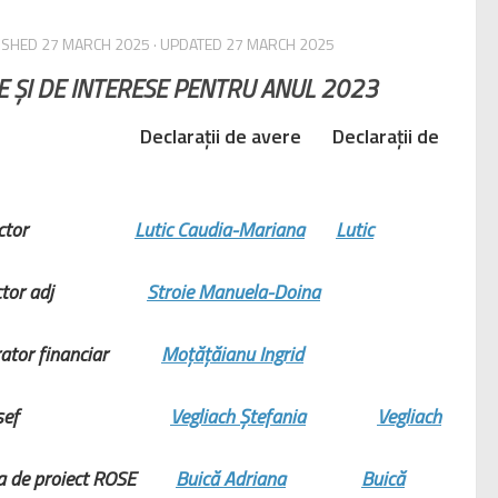
LISHED
27 MARCH 2025
· UPDATED
27 MARCH 2025
E ȘI DE INTERESE PENTRU ANUL 2023
Declarații de avere Declarații de
irector
Lutic Caudia-Mariana
Lutic
rector adj
Stroie Manuela-Doina
trator financiar
Moțățăianu Ingrid
etar șef
Vegliach Ștefania
Vegliach
pa de proiect ROSE
Buică Adriana
Buică