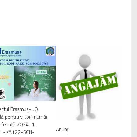
ectul Erasmus+ „O
lă pentru viitor”, număr
eferință 2024-1-
Anunț
1-KA122-SCH-