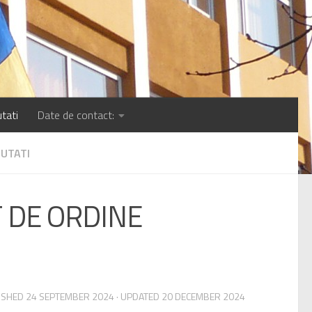
tati
Date de contact:
OUTATI
 DE ORDINE
LISHED
24 SEPTEMBER 2024
· UPDATED
20 DECEMBER 2024