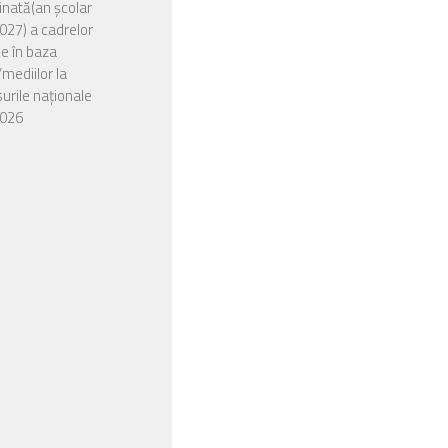
nată(an școlar
27) a cadrelor
ce în baza
/mediilor la
urile naționale
026
zarea situației
or rămase libere
a doua etapă de
e în învățământul
entru candidații din
urentă, precum și
ei din seriile
are care nu împlinesc
până la data începerii
or anului școlar
027, destinate
ților cu CES.