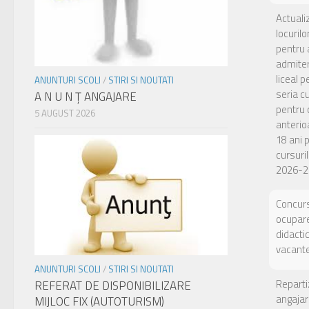
Actuali
locuril
pentru 
admiter
liceal p
ANUNTURI SCOLI
/
STIRI SI NOUTATI
seria c
A N U N Ţ ANGAJARE
pentru c
5 AUGUST 2026
anterio
18 ani 
cursuril
2026-2
Concurs
ocupare
didacti
vacant
ANUNTURI SCOLI
/
STIRI SI NOUTATI
Reparti
REFERAT DE DISPONIBILIZARE
angajar
MIJLOC FIX (AUTOTURISM)