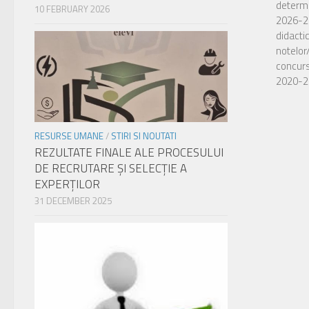
determi
10 FEBRUARY 2026
2026-20
didacti
notelor
concurs
2020-2
Actuali
locuril
RESURSE UMANE
/
STIRI SI NOUTATI
pentru 
REZULTATE FINALE ALE PROCESULUI
admiter
DE RECRUTARE ŞI SELECŢIE A
liceal p
EXPERŢILOR
seria c
31 DECEMBER 2025
pentru c
anterio
18 ani 
cursuril
2026-2
candida