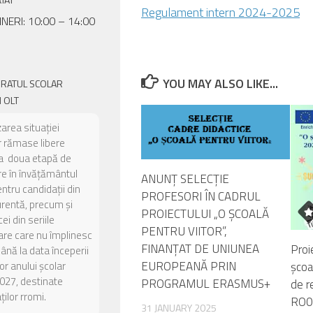
Regulament intern 2024-2025
INERI: 10:00 – 14:00
YOU MAY ALSO LIKE...
ORATUL SCOLAR
 OLT
zarea situației
or rămase libere
a doua etapă de
e în învățământul
ANUNȚ SELECȚIE
entru candidații din
PROFESORI ÎN CADRUL
urentă, precum și
PROIECTULUI „O ȘCOALĂ
ei din seriile
PENTRU VIITOR”,
are care nu împlinesc
FINANȚAT DE UNIUNEA
Proi
până la data începerii
EUROPEANĂ PRIN
or anului școlar
școa
027, destinate
PROGRAMUL ERASMUS+
de r
ilor rromi.
RO0
31 JANUARY 2025