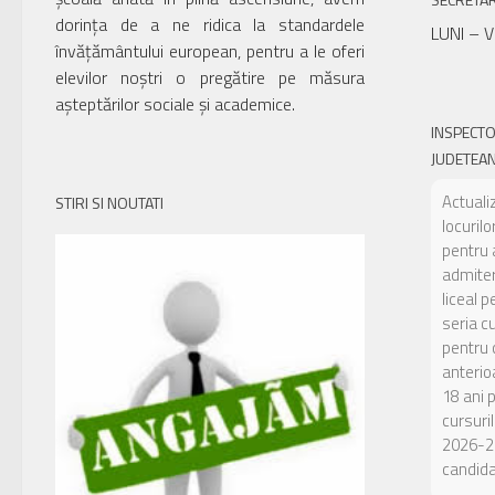
dorința de a ne ridica la standardele
LUNI – V
învățământului european, pentru a le oferi
elevilor noștri o pregătire pe măsura
așteptărilor sociale și academice.
INSPECT
JUDETEAN
Actuali
STIRI SI NOUTATI
locuril
pentru 
admiter
liceal p
seria c
pentru c
anterio
18 ani 
cursuril
2026-2
candidaț