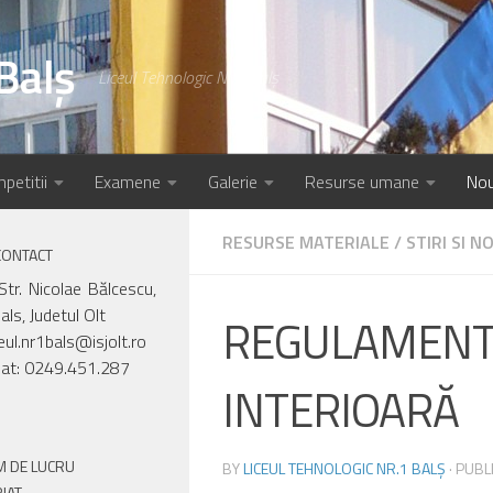
Balș
Liceul Tehnologic Nr.1 Balș
petitii
Examene
Galerie
Resurse umane
Nou
RESURSE MATERIALE
/
STIRI SI N
CONTACT
Str. Nicolae Bălcescu,
als, Judetul Olt
REGULAMENT
ceul.nr1bals@isjolt.ro
iat: 0249.451.287
INTERIOARĂ
 DE LUCRU
BY
LICEUL TEHNOLOGIC NR.1 BALȘ
· PUB
IAT