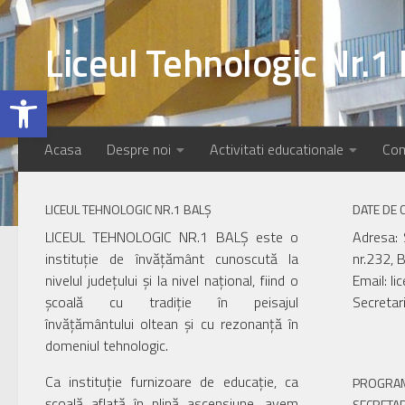
Skip to content
Liceul Tehnologic Nr.1 
Open toolbar
Acasa
Despre noi
Activitati educationale
Com
LICEUL TEHNOLOGIC NR.1 BALȘ
DATE DE 
LICEUL TEHNOLOGIC NR.1 BALȘ este o
Adresa: 
instituție de învățământ cunoscută la
nr.232, B
nivelul județului și la nivel național, fiind o
Email: li
școală cu tradiție în peisajul
Secretar
învățământului oltean și cu rezonanță în
domeniul tehnologic.
Ca instituție furnizoare de educație, ca
PROGRAM
școală aflată în plină ascensiune, avem
SECRETAR