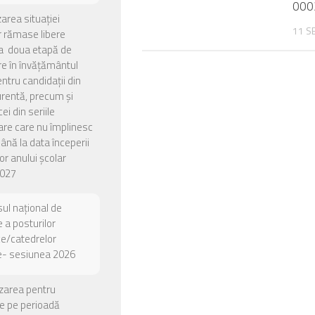
000
zarea situației
11 S
or rămase libere
a doua etapă de
e în învățământul
entru candidații din
urentă, precum și
ei din seriile
are care nu împlinesc
până la data începerii
or anului școlar
027
ul național de
 a posturilor
ce/catedrelor
e- sesiunea 2026
zarea pentru
e pe perioadă