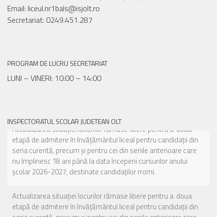
Email: liceul.nr1bals@isjolt.ro
Secretariat: 0249.451.287
PROGRAM DE LUCRU SECRETARIAT
LUNI – VINERI: 10:00 – 14:00
INSPECTORATUL SCOLAR JUDETEAN OLT
Actualizarea situației locurilor rămase libere pentru a doua
etapă de admitere în învățământul liceal pentru candidații din
seria curentă, precum și pentru cei din seriile anterioare care
nu împlinesc 18 ani până la data începerii cursurilor anului
școlar 2026-2027
Concursul național de ocupare a posturilor didactice/catedrelor