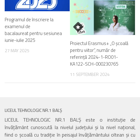
Programul de înscriere la
examenul de
bacalaureat pentru sesiunea
iunie-iulie 2025
Proiectul Erasmus+ „O școală
pentru viitor”, număr de
27 MAY 2025
referință 2024-1-RO01-
KA122-SCH-000230765
11 SEPTEMBER 2024
LICEUL TEHNOLOGIC NR.1 BALȘ
LICEUL TEHNOLOGIC NR.1 BALȘ este o instituție de
învățământ cunoscută la nivelul județului și la nivel național,
fiind o școală cu tradiție în peisajul învățământului oltean și cu