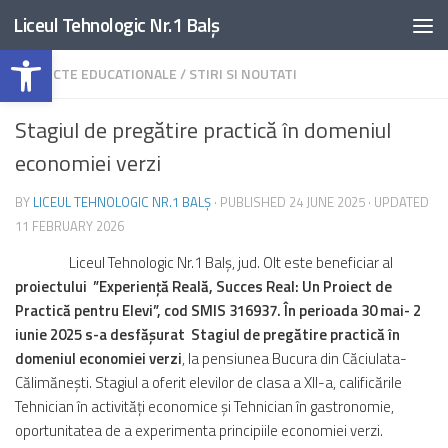
Liceul Tehnologic Nr.1 Balș
Skip to content
Open toolbar
PROIECTE EDUCATIONALE
/
STIRI SI NOUTATI
Stagiul de pregătire practică în domeniul
economiei verzi
BY
LICEUL TEHNOLOGIC NR.1 BALȘ
· PUBLISHED
24 JUNE 2025
· UPDATED
11 FEBRUARY 2026
Liceul Tehnologic Nr.1 Balș, jud. Olt este beneficiar al
proiectului ”Experiență Reală, Succes Real: Un Proiect de
Practică pentru Elevi”, cod SMIS 316937. În perioada 30 mai- 2
iunie 2025 s-a desfășurat Stagiul de pregătire practică în
domeniul economiei verzi
, la pensiunea Bucura din Căciulata-
Călimănești. Stagiul a oferit elevilor de clasa a XII-a, calificările
Tehnician în activități economice și Tehnician în gastronomie,
oportunitatea de a experimenta principiile economiei verzi.