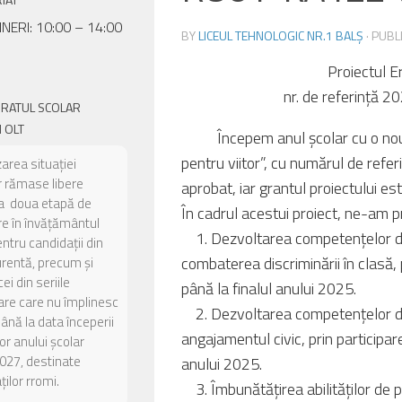
INERI: 10:00 – 14:00
BY
LICEUL TEHNOLOGIC NR.1 BALȘ
· PUB
Proiectul E
nr. de referinț
ORATUL SCOLAR
 OLT
Începem anul școlar cu o nouă 
pentru viitor”, cu numărul de 
zarea situației
or rămase libere
aprobat, iar grantul proiectului e
a doua etapă de
În cadrul acestui proiect, ne-am p
e în învățământul
1. Dezvoltarea competențelor de p
entru candidații din
combaterea discriminării în clasă, 
urentă, precum și
ei din seriile
până la finalul anului 2025.
are care nu împlinesc
2. Dezvoltarea competențelor de p
până la data începerii
angajamentul civic, prin participare
or anului școlar
027, destinate
anului 2025.
ilor rromi.
3. Îmbunătățirea abilităților de p