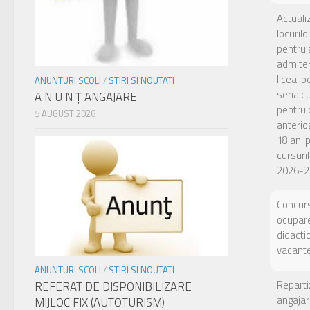
Actuali
locuril
pentru 
admiter
liceal p
ANUNTURI SCOLI
/
STIRI SI NOUTATI
seria c
A N U N Ţ ANGAJARE
pentru c
5 AUGUST 2026
anterio
18 ani 
cursuril
2026-2
Concurs
ocupare
didacti
vacant
ANUNTURI SCOLI
/
STIRI SI NOUTATI
Reparti
REFERAT DE DISPONIBILIZARE
angajar
MIJLOC FIX (AUTOTURISM)