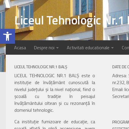
Skip to content
Liceul Tehnologic Nr.1 
Open toolbar
Acasa
Despre noi
Activitati educationale
Com
LICEUL TEHNOLOGIC NR.1 BALȘ
DATE DE 
LICEUL TEHNOLOGIC NR.1 BALȘ este o
Adresa: 
instituție de învățământ cunoscută la
nr.232, B
nivelul județului și la nivel național, fiind o
Email: li
școală cu tradiție în peisajul
Secretar
învățământului oltean și cu rezonanță în
domeniul tehnologic.
Ca instituție furnizoare de educație, ca
PROGRAM
școală aflată în plină ascensiune, avem
SECRETAR