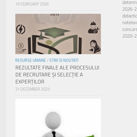
determi
10 FEBRUARY 2026
2026-20
didacti
notelor
concurs
2020-2
Actuali
locuril
RESURSE UMANE
/
STIRI SI NOUTATI
pentru 
REZULTATE FINALE ALE PROCESULUI
admiter
DE RECRUTARE ŞI SELECŢIE A
liceal p
EXPERŢILOR
seria c
31 DECEMBER 2025
pentru c
anterio
18 ani 
cursuril
2026-2
candida