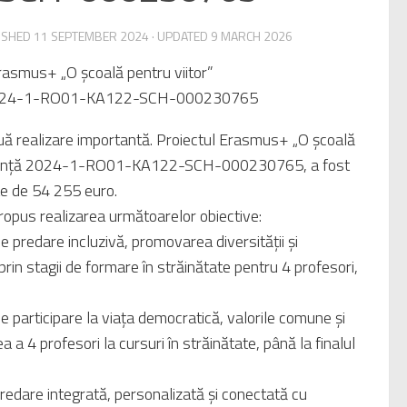
LISHED
11 SEPTEMBER 2024
· UPDATED
9 MARCH 2026
rasmus+ „O școală pentru viitor”
ă 2024-1-RO01-KA122-SCH-000230765
realizare importantă. Proiectul Erasmus+ „O școală
referință 2024-1-RO01-KA122-SCH-000230765, a fost
ste de 54 255 euro.
ropus realizarea următoarelor obiective:
redare incluzivă, promovarea diversității și
prin stagii de formare în străinătate pentru 4 profesori,
articipare la viața democratică, valorile comune și
a a 4 profesori la cursuri în străinătate, până la finalul
redare integrată, personalizată și conectată cu