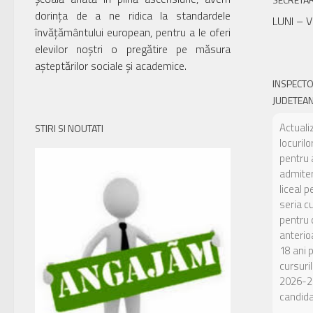
dorința de a ne ridica la standardele
LUNI – V
învățământului european, pentru a le oferi
elevilor noștri o pregătire pe măsura
așteptărilor sociale și academice.
INSPECT
JUDETEAN
Actuali
STIRI SI NOUTATI
locuril
pentru 
admiter
liceal p
seria c
pentru c
anterio
18 ani 
cursuril
2026-2
candidaț