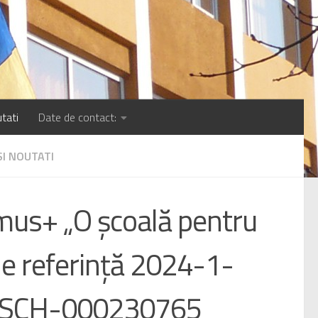
tati
Date de contact:
SI NOUTATI
mus+ „O școală pentru
 de referință 2024-1-
SCH-000230765