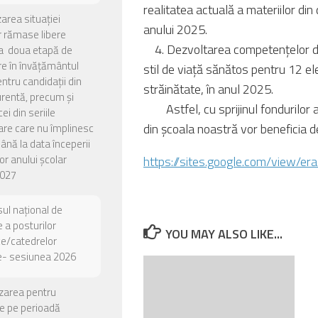
realitatea actuală a materiilor di
zarea situației
anului 2025.
or rămase libere
4. Dezvoltarea competențelor de 
a doua etapă de
e în învățământul
stil de viață sănătos pentru 12 elev
entru candidații din
străinătate, în anul 2025.
urentă, precum și
Astfel, cu sprijinul fondurilor a
ei din seriile
din școala noastră vor beneficia de 
are care nu împlinesc
până la data începerii
or anului școlar
https://sites.google.com/view/er
027
ul național de
 a posturilor
YOU MAY ALSO LIKE...
ce/catedrelor
e- sesiunea 2026
zarea pentru
e pe perioadă