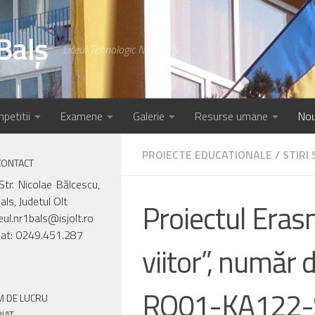
Balș
Liceul Tehnologic Nr.1 Balș
petitii
Examene
Galerie
Resurse umane
Nou
PROIECTE EDUCATIONALE
/
STIRI 
CONTACT
Str. Nicolae Bălcescu,
als, Judetul Olt
Proiectul Eras
ceul.nr1bals@isjolt.ro
iat: 0249.451.287
viitor”, număr
RO01-KA122-
 DE LUCRU
IAT