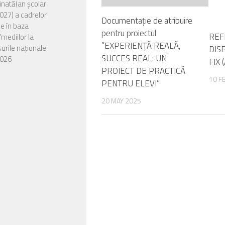
nată(an școlar
27) a cadrelor
Documentație de atribuire
ce în baza
pentru proiectul
REF
/mediilor la
”EXPERIENȚĂ REALĂ,
urile naționale
DIS
SUCCES REAL: UN
026
FIX
PROIECT DE PRACTICĂ
10 F
PENTRU ELEVI”
zarea situației
or rămase libere
20 MAY 2025
a doua etapă de
e în învățământul
entru candidații din
urentă, precum și
ei din seriile
are care nu împlinesc
până la data începerii
or anului școlar
027, destinate
ților cu CES.