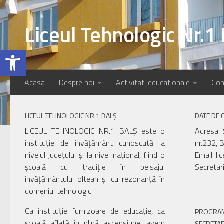
Skip to content
Liceul Tehnologic Nr.1 
Deschide bara de unelte
Acasa
Despre noi
Activitati educationale
Com
LICEUL TEHNOLOGIC NR.1 BALȘ
DATE DE 
LICEUL TEHNOLOGIC NR.1 BALȘ este o
Adresa: 
instituție de învățământ cunoscută la
nr.232, B
nivelul județului și la nivel național, fiind o
Email: li
școală cu tradiție în peisajul
Secretar
învățământului oltean și cu rezonanță în
domeniul tehnologic.
Ca instituție furnizoare de educație, ca
PROGRAM
școală aflată în plină ascensiune, avem
SECRETAR