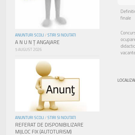
Definit
finale
Concurs
ANUNTURI SCOLI
/
STIRI SI NOUTATI
ocupare
A N U N Ţ ANGAJARE
didacti
5 AUGUST 2026
vacant
LOCALIZA
ANUNTURI SCOLI
/
STIRI SI NOUTATI
REFERAT DE DISPONIBILIZARE
MIJLOC FIX (AUTOTURISM)