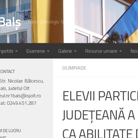
Balș
Liceul Tehnologic Nr.1 Balș
petitii
Examene
Galerie
Resurse umane
Nou
OLIMPIADE
CONTACT
Str. Nicolae Bălcescu,
als, Judetul Olt
ELEVII PARTIC
ceul.nr1bals@isjolt.ro
iat: 0249.451.287
JUDEŢEANĂ A
CA ABILITATE 
 DE LUCRU
IAT