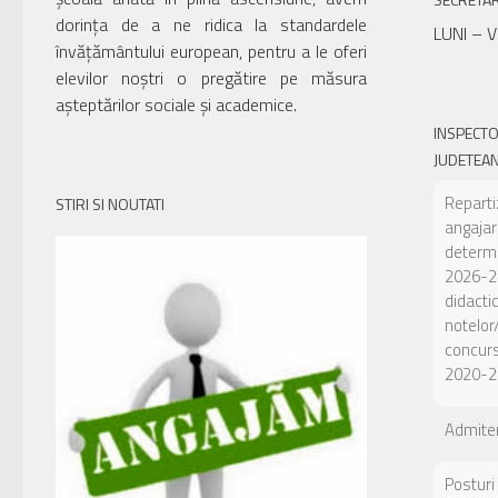
dorința de a ne ridica la standardele
LUNI – V
învățământului european, pentru a le oferi
elevilor noștri o pregătire pe măsura
așteptărilor sociale și academice.
INSPECT
JUDETEAN
Reparti
STIRI SI NOUTATI
angajar
determi
2026-20
didacti
notelor
concurs
2020-2
Admiter
Posturi