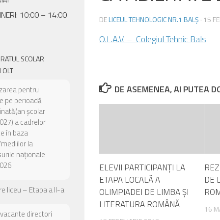
INERI: 10:00 – 14:00
DE
LICEUL TEHNOLOGIC NR.1 BALȘ
·
15 F
O.L.A.V. – Colegiul Tehnic Bals
ORATUL SCOLAR
 OLT
DE ASEMENEA, AI PUTEA DOR
zarea pentru
e pe perioadă
nată(an școlar
27) a cadrelor
ce în baza
/mediilor la
urile naționale
026
ELEVII PARTICIPANŢI LA
REZ
ETAPA LOCALĂ A
DE 
e liceu – Etapa a II-a
OLIMPIADEI DE LIMBA ȘI
RO
LITERATURA ROMÂNĂ
16 M
 vacante directori