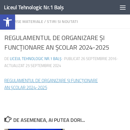
Liceul Tehnologic Nr.1 Balș
Skip to content
Deschide bara de unelte
RESURSE MATERIALE
/
STIRI SI NOUTATI
REGULAMENTUL DE ORGANIZARE ȘI
FUNCŢIONARE AN ȘCOLAR 2024-2025
DE
LICEUL TEHNOLOGIC NR.1 BALȘ
· PUBLICAT
26 SEPTEMBRIE 2016
·
ACTUALIZAT
25 SEPTEMBRIE 2024
REGULAMENTUL DE ORGANIZARE ȘI FUNCŢIONARE
AN ȘCOLAR 2024-2025
DE ASEMENEA, AI PUTEA DORI...