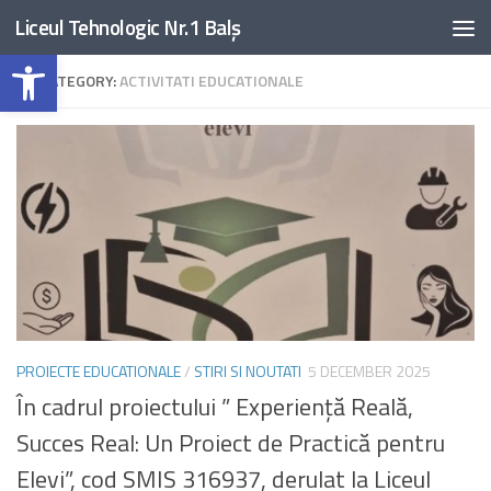
Liceul Tehnologic Nr.1 Balș
Skip to content
Open toolbar
CATEGORY:
ACTIVITATI EDUCATIONALE
PROIECTE EDUCATIONALE
/
STIRI SI NOUTATI
5 DECEMBER 2025
În cadrul proiectului ” Experiență Reală,
Succes Real: Un Proiect de Practică pentru
Elevi”, cod SMIS 316937, derulat la Liceul