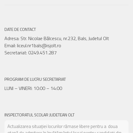
DATE DE CONTACT
Adresa: Str. Nicolae Bălcescu, nr.232, Bals, Judetul Olt
Email: liceul.nr1bals@isjolt.ro
Secretariat: 0249.451.287
PROGRAM DE LUCRU SECRETARIAT
LUNI – VINERI: 10:00 – 14:00
INSPECTORATUL SCOLAR JUDETEAN OLT
Actualizarea situației locurilor rămase libere pentru a doua
etapă de admitere în învățământul liceal pentru candidații din