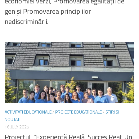
economiei verzi, Promovarea egalității de
gen și Promovarea principiilor
nediscriminării.
ACTIVITATI EDUCATIONALE
/
PROIECTE EDUCATIONALE
/
STIRI SI
NOUTATI
16 JULY 2025
Proiectul ”Experiență Reală, Succes Real: Un