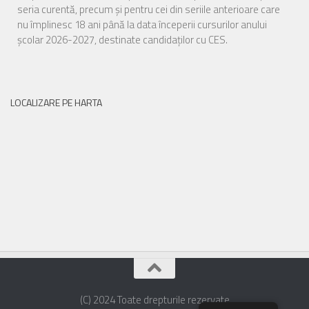
seria curentă, precum și pentru cei din seriile anterioare care
nu împlinesc 18 ani până la data începerii cursurilor anului
școlar 2026-2027, destinate candidaților cu CES.
LOCALIZARE PE HARTA
(C) 2024 Toate drepturile rezervate