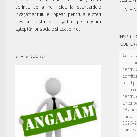
dorința de a ne ridica la standardele
LUNI – V
învățământului european, pentru a le oferi
elevilor noștri o pregătire pe măsura
așteptărilor sociale și academice.
INSPECT
JUDETEAN
Actuali
STIRI SI NOUTATI
locuril
pentru 
admiter
liceal p
seria c
pentru c
anterio
18 ani 
cursuril
2026-2
candidaț