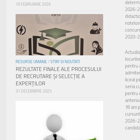
determi
10 FEBRUARIE 2026
2026-20
didacti
notelor
concurs
2020-2
Actuali
locuril
RESURSE UMANE
/
STIRI SI NOUTATI
pentru 
REZULTATE FINALE ALE PROCESULUI
admiter
DE RECRUTARE ŞI SELECŢIE A
liceal p
EXPERŢILOR
seria c
31 DECEMBRIE 2025
pentru c
anterio
18 ani 
cursuril
2026-2
candida