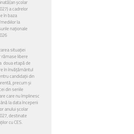
nată(an școlar
27) a cadrelor
ce în baza
/mediilor la
urile naționale
026
zarea situației
or rămase libere
a doua etapă de
e în învățământul
entru candidații din
urentă, precum și
ei din seriile
are care nu împlinesc
până la data începerii
or anului școlar
027, destinate
ților cu CES.