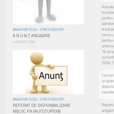
Actuali
locuril
pentru 
admiter
liceal p
ANUNTURI SCOLI
/
STIRI SI NOUTATI
seria c
A N U N Ţ ANGAJARE
pentru c
5 AUGUST 2026
anterio
18 ani 
cursuril
2026-2
Concurs
ocupare
didacti
vacant
ANUNTURI SCOLI
/
STIRI SI NOUTATI
Reparti
REFERAT DE DISPONIBILIZARE
angajar
MIJLOC FIX (AUTOTURISM)