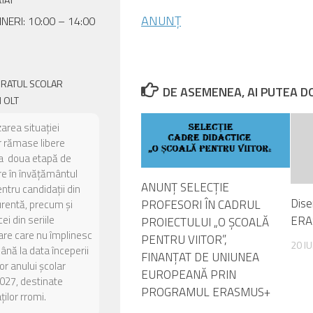
ANUNȚ
INERI: 10:00 – 14:00
ORATUL SCOLAR
DE ASEMENEA, AI PUTEA DOR
 OLT
zarea situației
or rămase libere
a doua etapă de
e în învățământul
ANUNȚ SELECȚIE
entru candidații din
Dise
PROFESORI ÎN CADRUL
urentă, precum și
ERA
ei din seriile
PROIECTULUI „O ȘCOALĂ
are care nu împlinesc
PENTRU VIITOR”,
20 I
până la data începerii
FINANȚAT DE UNIUNEA
or anului școlar
EUROPEANĂ PRIN
027, destinate
PROGRAMUL ERASMUS+
ilor rromi.