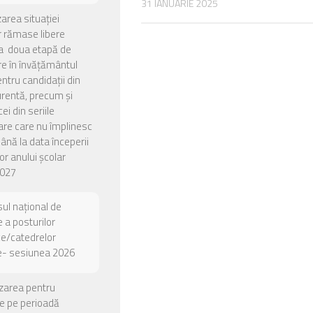
31 IANUARIE 2025
zarea situației
or rămase libere
a doua etapă de
e în învățământul
entru candidații din
urentă, precum și
ei din seriile
are care nu împlinesc
până la data începerii
or anului școlar
027
ul național de
 a posturilor
ce/catedrelor
e- sesiunea 2026
zarea pentru
e pe perioadă