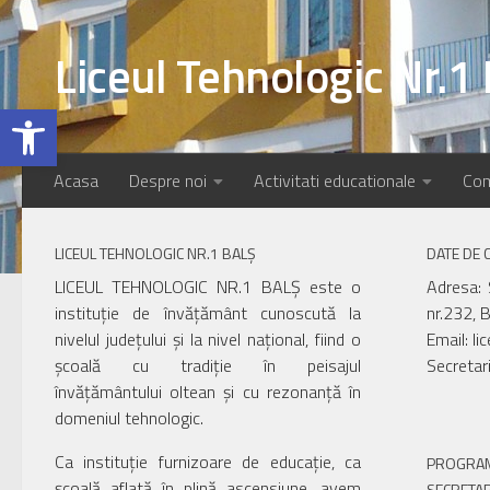
Skip to content
Liceul Tehnologic Nr.1 
Deschide bara de unelte
Acasa
Despre noi
Activitati educationale
Com
LICEUL TEHNOLOGIC NR.1 BALȘ
DATE DE 
LICEUL TEHNOLOGIC NR.1 BALȘ este o
Adresa: 
instituție de învățământ cunoscută la
nr.232, B
nivelul județului și la nivel național, fiind o
Email: li
școală cu tradiție în peisajul
Secretar
învățământului oltean și cu rezonanță în
domeniul tehnologic.
Ca instituție furnizoare de educație, ca
PROGRAM
școală aflată în plină ascensiune, avem
SECRETAR