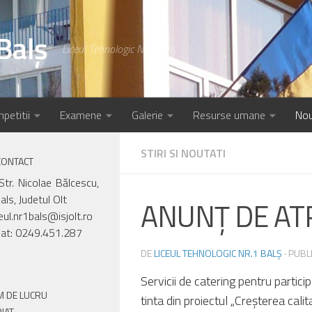
Balș
Liceul Tehnologic Nr.1 Balș
petitii
Examene
Galerie
Resurse umane
Nou
STIRI SI NOUTATI
CONTACT
Str. Nicolae Bălcescu,
als, Judetul Olt
ANUNŢ DE AT
ceul.nr1bals@isjolt.ro
iat: 0249.451.287
DE
LICEUL TEHNOLOGIC NR.1 BALȘ
· PUBL
Servicii de catering pentru partic
 DE LUCRU
tinta din proiectul „Creşterea calit
IAT