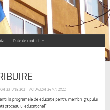
tati
Date de contact:
RIBUIRE
ICAT
23 IUNIE 2021
· ACTUALIZAT
24 MAI 2022
ipanţii la programele de educaţie pentru membrii grupului
atii procesului educaţional”