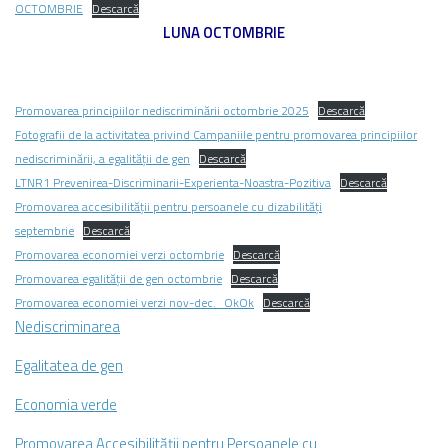
OCTOMBRIE
Descarcă
LUNA OCTOMBRIE
Promovarea principiilor nediscriminării octombrie 2025
Descarcă
Fotografii de la activitatea privind Campaniile pentru promovarea principiilor
nediscriminării, a egalității de gen
Descarcă
LTNR1 Prevenirea-Discriminarii-Experienta-Noastra-Pozitiva
Descarcă
Promovarea accesibilității pentru persoanele cu dizabilități
septembrie
Descarcă
Promovarea economiei verzi octombrie
Descarcă
Promovarea egalității de gen octombrie
Descarcă
Promovarea economiei verzi nov-dec._OkOk
Descarcă
Nediscriminarea
Egalitatea de gen
Economia verde
Promovarea Accesibilității pentru Persoanele cu