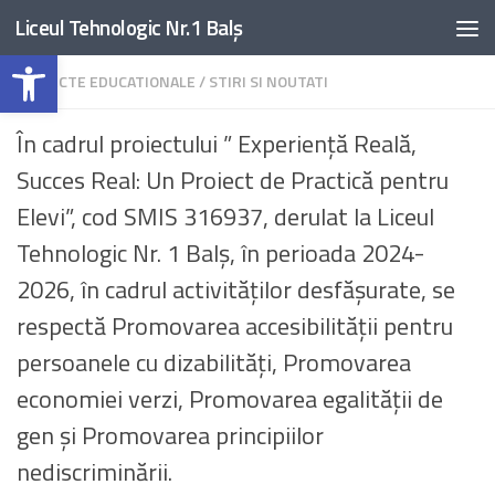
Liceul Tehnologic Nr.1 Balș
Skip to content
Deschide bara de unelte
PROIECTE EDUCATIONALE
/
STIRI SI NOUTATI
În cadrul proiectului ” Experiență Reală,
Succes Real: Un Proiect de Practică pentru
Elevi”, cod SMIS 316937, derulat la Liceul
Tehnologic Nr. 1 Balș, în perioada 2024-
2026, în cadrul activităților desfășurate, se
respectă Promovarea accesibilității pentru
persoanele cu dizabilități, Promovarea
economiei verzi, Promovarea egalității de
gen și Promovarea principiilor
nediscriminării.