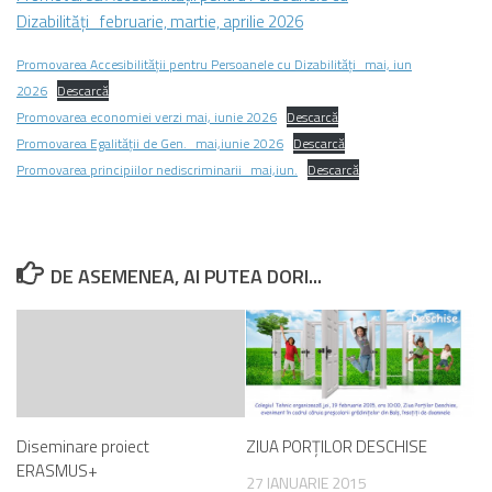
Dizabilități_februarie, martie, aprilie 2026
Promovarea Accesibilității pentru Persoanele cu Dizabilități_mai, iun
2026
Descarcă
Promovarea economiei verzi mai, iunie 2026
Descarcă
Promovarea Egalității de Gen._mai,iunie 2026
Descarcă
Promovarea principiilor nediscriminarii_mai,iun.
Descarcă
DE ASEMENEA, AI PUTEA DORI...
Diseminare proiect
ZIUA PORȚILOR DESCHISE
ERASMUS+
27 IANUARIE 2015