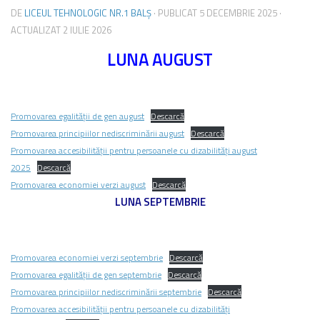
DE
LICEUL TEHNOLOGIC NR.1 BALȘ
· PUBLICAT
5 DECEMBRIE 2025
·
ACTUALIZAT
2 IULIE 2026
LUNA AUGUST
Promovarea egalității de gen august
Descarcă
Promovarea principiilor nediscriminării august
Descarcă
Promovarea accesibilității pentru persoanele cu dizabilități august
2025
Descarcă
Promovarea economiei verzi august
Descarcă
LUNA SEPTEMBRIE
Promovarea economiei verzi septembrie
Descarcă
Promovarea egalității de gen septembrie
Descarcă
Promovarea principiilor nediscriminării septembrie
Descarcă
Promovarea accesibilității pentru persoanele cu dizabilități