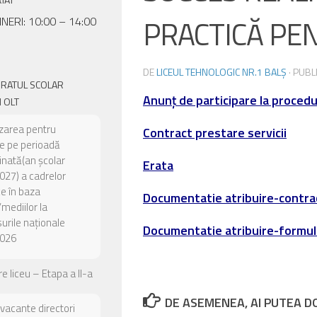
PRACTICĂ PEN
INERI: 10:00 – 14:00
DE
LICEUL TEHNOLOGIC NR.1 BALȘ
· PUBL
ORATUL SCOLAR
Anunț de participare la procedu
 OLT
zarea pentru
Contract prestare servicii
e pe perioadă
nată(an școlar
Erata
27) a cadrelor
ce în baza
Documentatie atribuire-contra
/mediilor la
urile naționale
Documentatie atribuire-formul
026
e liceu – Etapa a II-a
DE ASEMENEA, AI PUTEA DOR
 vacante directori