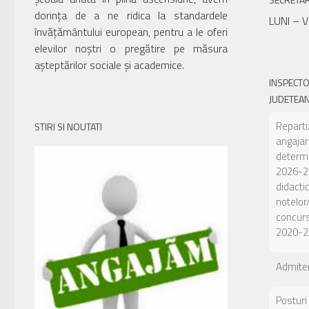
dorința de a ne ridica la standardele
LUNI – V
învățământului european, pentru a le oferi
elevilor noștri o pregătire pe măsura
așteptărilor sociale și academice.
INSPECT
JUDETEAN
Reparti
STIRI SI NOUTATI
angajar
determi
2026-20
didacti
notelor
concurs
2020-2
Admiter
Posturi