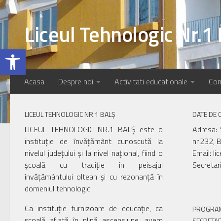
Skip to content
Liceul Tehnologic Nr.1 
Deschide bara de unelte
Acasa
Despre noi
Activitati educationale
Com
LICEUL TEHNOLOGIC NR.1 BALȘ
DATE DE 
LICEUL TEHNOLOGIC NR.1 BALȘ este o
Adresa: 
instituție de învățământ cunoscută la
nr.232, B
nivelul județului și la nivel național, fiind o
Email: li
școală cu tradiție în peisajul
Secretar
învățământului oltean și cu rezonanță în
domeniul tehnologic.
Ca instituție furnizoare de educație, ca
PROGRAM
școală aflată în plină ascensiune, avem
SECRETAR