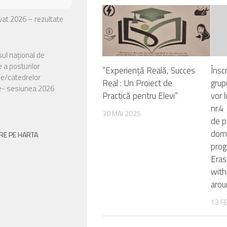
ivat 2026 – rezultate
ul național de
 a posturilor
”Experiență Reală, Succes
Însc
ce/catedrelor
Real : Un Proiect de
grup
e- sesiunea 2026
Practică pentru Elevi”
vor 
nr.4
30 MAI 2025
de p
dome
RE PE HARTA
prog
Eras
with
arou
13 F