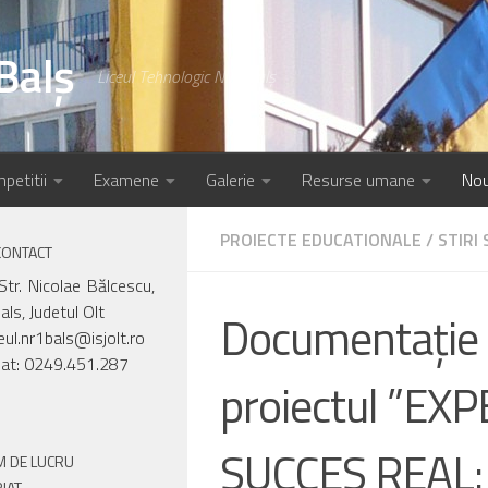
Balș
Liceul Tehnologic Nr.1 Balș
petitii
Examene
Galerie
Resurse umane
Nou
PROIECTE EDUCATIONALE
/
STIRI 
CONTACT
Str. Nicolae Bălcescu,
als, Judetul Olt
Documentație d
ceul.nr1bals@isjolt.ro
iat: 0249.451.287
proiectul ”EX
SUCCES REAL:
 DE LUCRU
IAT