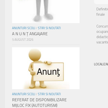
Definit
finale
Concurs
ANUNTURI SCOLI
/
STIRI SI NOUTATI
ocupare
A N U N Ţ ANGAJARE
didacti
5 AUGUST 2026
vacant
LOCALIZA
ANUNTURI SCOLI
/
STIRI SI NOUTATI
REFERAT DE DISPONIBILIZARE
MIJLOC FIX (AUTOTURISM)