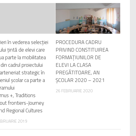
rieri în vederea selecției
PROCEDURA CADRU
ului țintă de elevi care
PRIVIND CONSTITUIREA
lua parte la mobilitatea
FORMAȚIUNILOR DE
 din cadrul proiectului
ELEVI LA CLASA
arteneriat strategic în
PREGĂTITOARE, AN
niul școlar ca parte a
ȘCOLAR 2020 – 2021
ramului
26 FEBRUARIE 2020
mus +, Traditions
out frontiers-Journey
nd Regional Cultures
EBRUARIE 2019