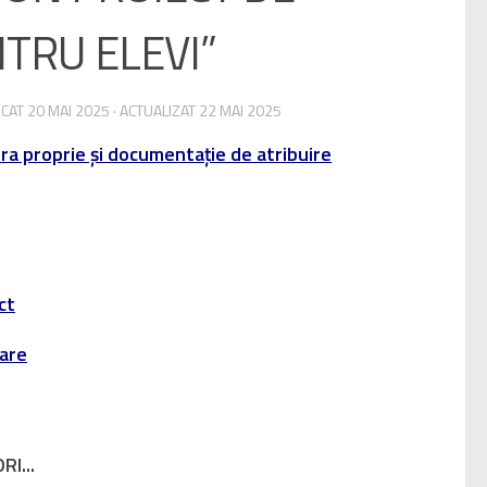
TRU ELEVI”
ICAT
20 MAI 2025
· ACTUALIZAT
22 MAI 2025
ra proprie și documentație de atribuire
ct
are
I...