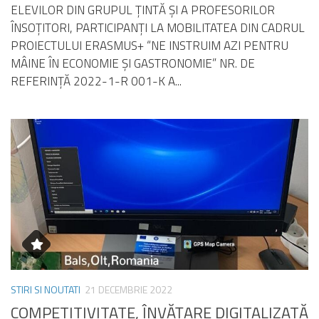
ELEVILOR DIN GRUPUL ŢINTĂ ŞI A PROFESORILOR
ÎNSOŢITORI, PARTICIPANŢI LA MOBILITATEA DIN CADRUL
PROIECTULUI ERASMUS+ “NE INSTRUIM AZI PENTRU
MÂINE ÎN ECONOMIE ŞI GASTRONOMIE” NR. DE
REFERINŢĂ 2022-1-R 001-K A...
STIRI SI NOUTATI
21 DECEMBRIE 2022
COMPETITIVITATE, ÎNVĂȚARE DIGITALIZATĂ