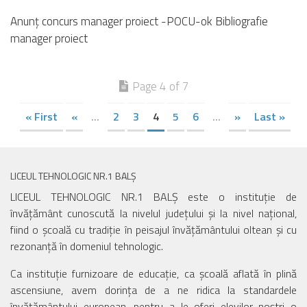
Anunț concurs manager proiect -POCU-ok Bibliografie
manager proiect
Page 4 of 7
« First
«
...
2
3
4
5
6
...
»
Last »
LICEUL TEHNOLOGIC NR.1 BALȘ
LICEUL TEHNOLOGIC NR.1 BALȘ este o instituție de
învățământ cunoscută la nivelul județului și la nivel național,
fiind o școală cu tradiție în peisajul învățământului oltean și cu
rezonanță în domeniul tehnologic.
Ca instituție furnizoare de educație, ca școală aflată în plină
ascensiune, avem dorința de a ne ridica la standardele
învățământului european, pentru a le oferi elevilor noștri o