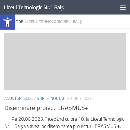
Liceul Tehnologic Nr.1 Balș
Skip to content
Deschide bara de unelte
AUTOR:
LICEUL TEHNOLOGIC NR.1 BALȘ
ANUNTURI SCOLI
/
STIRI SI NOUTATI
20 IUNIE 2023
Diseminare proiect ERASMUS+
Pe 20.06.2023, începând cu ora 10, la Liceul Tehnologic
Nr 1 Balș va avea loc diseminarea proiectului ERASMUS +,